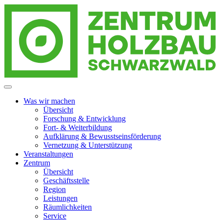
Zur
Zum
Zum
Navigation
Inhalt
Footer
springen
springen
springen
Zentrum Holzbau Schwarzwald
Menzenschwand
Was wir machen
Übersicht
Forschung & Entwicklung
Fort- & Weiterbildung
Aufklärung & Bewusstseinsförderung
Vernetzung & Unterstützung
Veranstaltungen
Zentrum
Übersicht
Geschäftsstelle
Region
Leistungen
Räumlichkeiten
Service