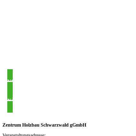
Beitragsnavigation
VORHERIGER BEITRAG
NÄCHSTER BEITRAG
Asides
Zentrum Holzbau Schwarzwald gGmbH
Veranstaltungsadresse: