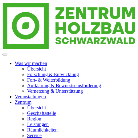
Zur
Zum
Zum
Navigation
Inhalt
Footer
springen
springen
springen
Zentrum Holzbau Schwarzwald
Menzenschwand
Was wir machen
Übersicht
Forschung & Entwicklung
Fort- & Weiterbildung
Aufklärung & Bewusstseinsförderung
Vernetzung & Unterstützung
Veranstaltungen
Zentrum
Übersicht
Geschäftsstelle
Region
Leistungen
Räumlichkeiten
Service