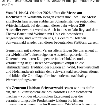
01.10. – 04.10.2026 sind wir als Aussteller mit spannenden Events
vor Ort
Vom 01. bis 04. Oktober 2026 öffnet die
Messe am
Hochrhein
in Waldshut-Tiengen erneut ihre Tore. Die
Messe
am Hochrhein
ist ein etabliertes Schaufenster der regionalen
Wirtschaftskraft, bei dem auch dieses Jahr wieder
250
Aussteller
erwartet werden. Auch in diesem Jahr liegt auf dem
Thema Bauen und Wohnen mit Holz ein besonderes
Augenmerk, und wir freuen uns, als Zentrum Holzbau
Schwarzwald wieder Teil dieser bedeutenden Plattform zu sein.
Gemeinsam mit anderen Veranstaltern finden Sie uns erneut in
der
„Holzhalle“
, einem eigenen Ausstellungsbereich für
Unternehmen, deren Kompetenz in der Holzbe- und -
verarbeitung liegt. Dieser Schwerpunkt knüpft an die
jahrhundertealte Tradition der Region an: Wald, Forstwirtschaft
und Holzhandwerk prägen den Schwarzwald seit Generationen
und bilden die Grundlage für eine moderne, nachhaltige
Wertschöpfungskette.
Als
Zentrum Holzbau Schwarzwald
setzen wir uns dafür
ein, die Zukunftspotenziale des Rohstoffs Holz sichtbar zu
machen – von der ökologischen Erzeugung über die
verantwortungsvolle Produktentwicklung bis hin zur
innovativen Anwendung im Bauwesen. Die Messe bietet uns