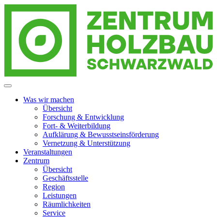
Zur
Zum
Zum
Navigation
Inhalt
Footer
springen
springen
springen
Zentrum Holzbau Schwarzwald
Menzenschwand
Was wir machen
Übersicht
Forschung & Entwicklung
Fort- & Weiterbildung
Aufklärung & Bewusstseinsförderung
Vernetzung & Unterstützung
Veranstaltungen
Zentrum
Übersicht
Geschäftsstelle
Region
Leistungen
Räumlichkeiten
Service