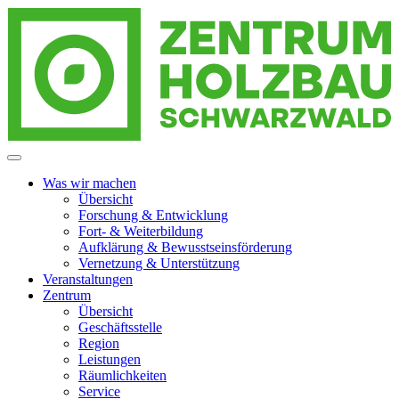
Zur
Zum
Zum
Navigation
Inhalt
Footer
springen
springen
springen
Zentrum Holzbau Schwarzwald
Menzenschwand
Was wir machen
Übersicht
Forschung & Entwicklung
Fort- & Weiterbildung
Aufklärung & Bewusstseinsförderung
Vernetzung & Unterstützung
Veranstaltungen
Zentrum
Übersicht
Geschäftsstelle
Region
Leistungen
Räumlichkeiten
Service