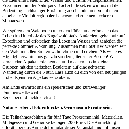
die Elemente Feuer, Erde, Wasser und Luft im Mittelpunkt stehen.
Zusammen mit der Naturpark-Kochschule setzen wir uns mit der
Bedeutung nachhaltiger Ernährung auseinander und verarbeiten
dabei eine Vielfalt regionaler Lebensmittel zu einem leckeren
Mittagessen.
Wir spüren den Waldboden unter den Füßen und erforschen das
Leben im Unterholz des Kugelwaldpfads. Außerdem gehen wir auf
Expedition und erforschen das Leben im Wasser und genießen die
perfekte Sommer-Abkühlung. Zusammen mit Forst BW werden wir
den Wald mit allen Sinnen wahrnehmen und erleben. Als weiteres
Highlight erwartet uns ganz besonderer, tierischer Besuch! Wir
lernen eine Alpakaherde kennen und machen uns in kleinen
Gruppen mit den tierischen Begleitern auf eine achtsame
Wanderung durch die Natur. Lass auch du dich von den neugierigen
und entspannten Alpakas verzaubern.
Am Ende erwartet uns ein spielerischer und kurzweiliger
Familienwettbewerb.
Sei dabei und melde dich an!
Natur erleben. Holz entdecken. Gemeinsam kreativ sein.
Die Teilnahmegebühren für fünf Tage Programm inkl. Materialien,
Mittagessen und Getränke betragen 200 Euro. Die Anmeldung
erfolgt über das Anmeldeformular dieser Veranstaltung auf unserer