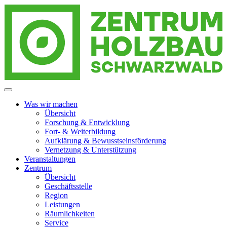
Zur
Zum
Zum
Navigation
Inhalt
Footer
springen
springen
springen
Zentrum Holzbau Schwarzwald
Menzenschwand
Was wir machen
Übersicht
Forschung & Entwicklung
Fort- & Weiterbildung
Aufklärung & Bewusstseinsförderung
Vernetzung & Unterstützung
Veranstaltungen
Zentrum
Übersicht
Geschäftsstelle
Region
Leistungen
Räumlichkeiten
Service