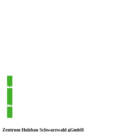
Beitragsnavigation
VORHERIGER BEITRAG
NÄCHSTER BEITRAG
Asides
Zentrum Holzbau Schwarzwald gGmbH